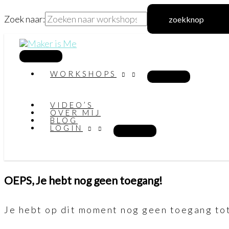
Zoek naar:
zoekknop
Ga
naar
hoofdmenu
WORKSHOPS
de
inhoud
VIDEO’S
OVER MIJ
BLOG
LOGIN
OEPS, Je hebt nog geen toegang!
Je hebt op dit moment nog geen toegang tot