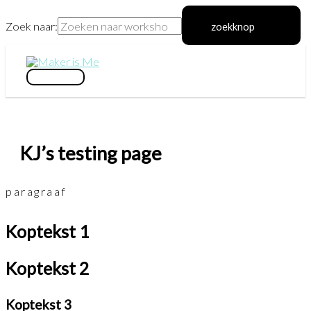
Zoek naar:
zoekknop
Ga
naar
hoofdmenu
de
inhoud
KJ’s testing page
paragraaf
Koptekst 1
Koptekst 2
Koptekst 3