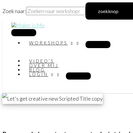
Zoek naar:
zoekknop
Ga
naar
hoofdmenu
WORKSHOPS
de
inhoud
VIDEO’S
OVER MIJ
BLOG
LOGIN