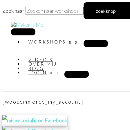
Zoek naar:
zoekknop
Ga
naar
hoofdmenu
WORKSHOPS
de
inhoud
VIDEO’S
OVER MIJ
BLOG
LOGIN
[woocommerce_my_account]