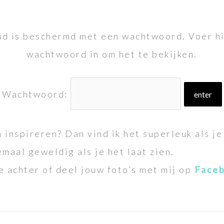
d is beschermd met een wachtwoord. Voer h
wachtwoord in om het te bekijken.
Wachtwoord:
 inspireren? Dan vind ik het superleuk als je 
emaal geweldig als je het laat zien.
e achter of deel jouw foto’s met mij op
Face