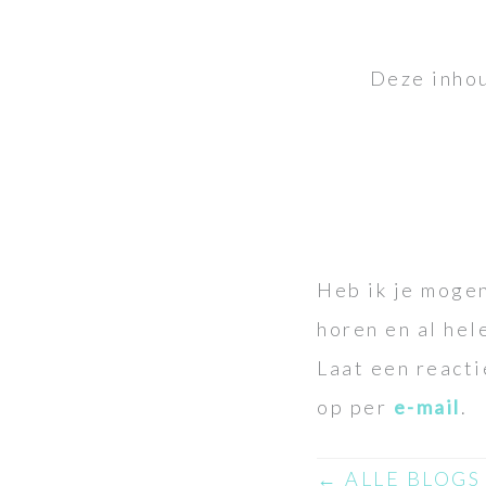
Deze inhou
Heb ik je mogen
horen en al hel
Laat een reacti
op per
e-mail
.
← ALLE BLOGS