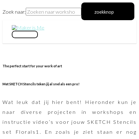
Zoek naar:
zoekknop
Ga
naar
hoofdmenu
de
inhoud
The perfect start for your work of art
Met SKETCH Stencils teken jij al snel als een pro!
Wat leuk dat jij hier bent! Hieronder kun je
naar diverse projecten in workshops en
instructie video’s voor jouw SKETCH Stencils
set Florals1. En zoals je ziet staan er nog