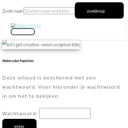
Zoek naar:
zoekknop
Ga
naar
hoofdmenu
de
inhoud
Watercolor Popsicles
Deze inhoud is beschermd met een
wachtwoord. Voer hieronder je wachtwoord
in om het te bekijken.
Wachtwoord: