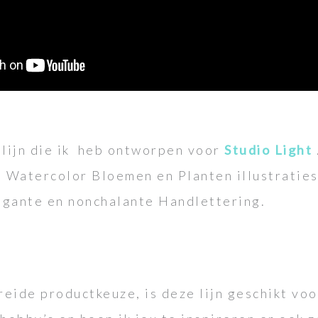
 lijn die ik heb ontworpen voor
Studio Light
e Watercolor Bloemen en Planten illustraties
egante en nonchalante Handlettering.
eide productkeuze, is deze lijn geschikt voo