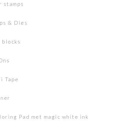
r stamps
mps & Dies
 blocks
 Ons
hi Tape
iner
oring Pad met magic white ink