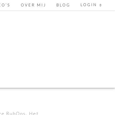
LOGIN
EO’S
OVER MIJ
BLOG
ze RubOns. Het