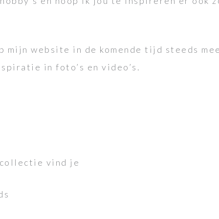
 hobby’s en hoop ik jou te inspireren er ook 
 op mijn website in de komende tijd steeds mee
spiratie in foto’s en video’s.
collectie vind je
ds