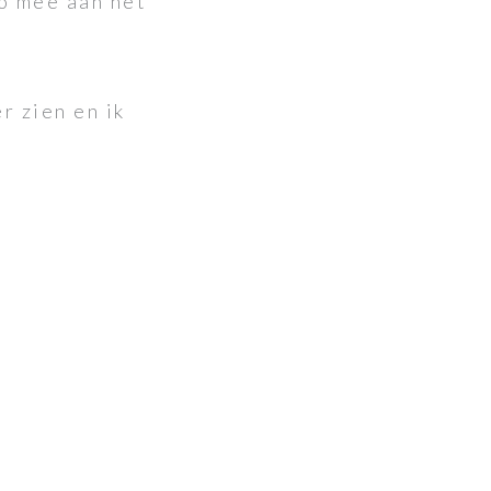
zo mee aan het
r zien en ik