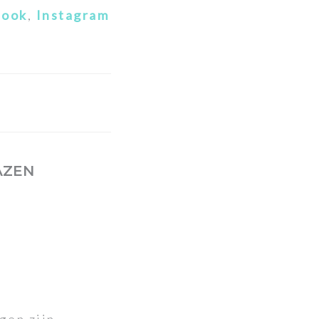
book
,
Instagram
AZEN
gen zijn