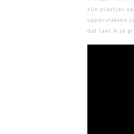
zijn plaatjes o
oppervlakken zo
dat laat ik je g