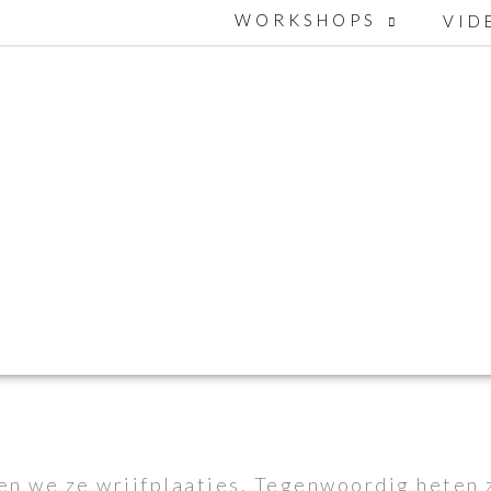
WORKSHOPS
VID
n we ze wrijfplaatjes. Tegenwoordig heten 