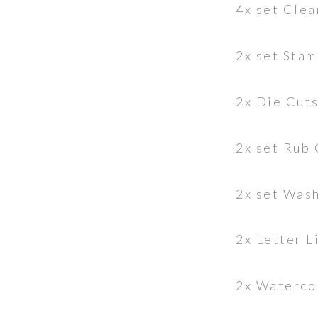
4x set Clea
2x set Sta
2x Die Cuts
2x set Rub
2x set Was
2x Letter L
2x Watercol