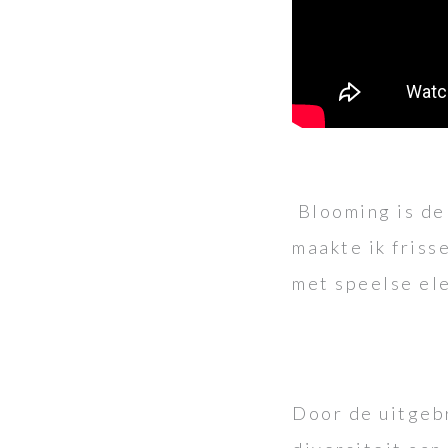
Blooming is de
maakte ik friss
met speelse el
Door de uitgebr