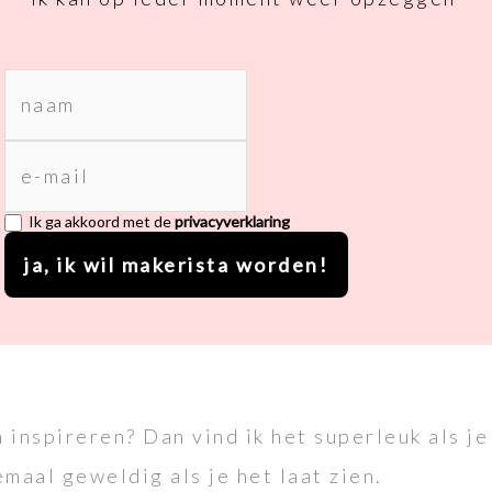
Voornaam
E-mailadres
Ik ga akkoord met de
privacyverklaring
ja, ik wil makerista worden!
 inspireren? Dan vind ik het superleuk als je 
emaal geweldig als je het laat zien.