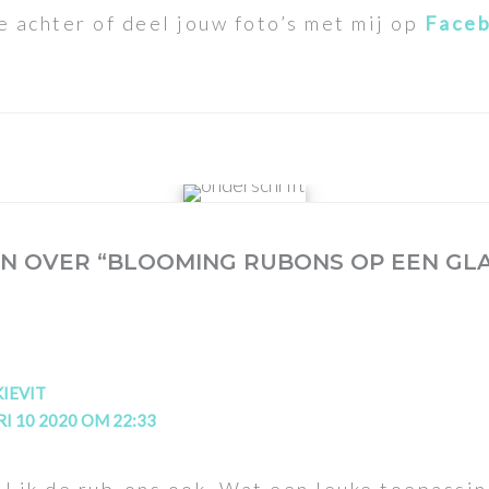
e achter of deel jouw foto’s met mij op
Face
N OVER “BLOOMING RUBONS OP EEN GL
KIEVIT
I 10 2020 OM 22:33
l ik de rub-ons ook. Wat een leuke toepassin