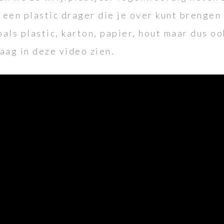
p een plastic drager die je over kunt brengen
als plastic, karton, papier, hout maar dus oo
raag in deze video zien.