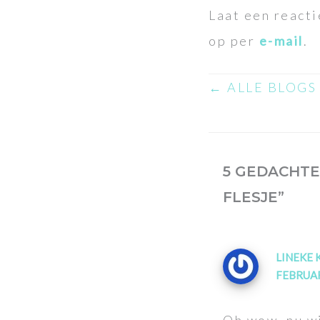
Laat een reacti
op per
e-mail
.
← ALLE BLOGS
5 GEDACHTE
FLESJE”
LINEKE 
FEBRUAR
Oh wow, nu wi