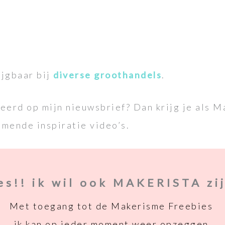
ijgbaar bij
diverse groothandels
.
eerd op mijn nieuwsbrief? Dan krijg je als M
mende inspiratie video’s.
es!! ik wil ook MAKERISTA zi
Met toegang tot de Makerisme Freebies
ik kan op ieder moment weer opzeggen