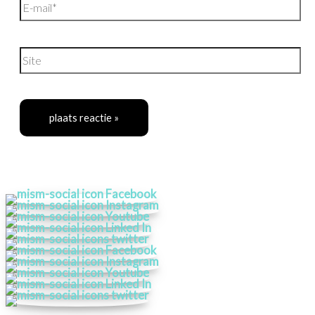
E-
mail*
Site