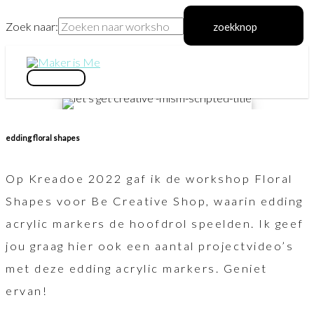
Zoek naar:
zoekknop
Ga
naar
hoofdmenu
de
inhoud
edding floral shapes
Op Kreadoe 2022 gaf ik de workshop Floral
Shapes voor Be Creative Shop, waarin edding
acrylic markers de hoofdrol speelden. Ik geef
jou graag hier ook een aantal projectvideo’s
met deze edding acrylic markers. Geniet
ervan!