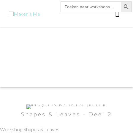
zoekk
Zoek
Ga
naar:
hoo
naar
de
inhoud
Shapes & Leaves - Deel 2
Workshop Shapes & Leaves