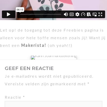
Let op! de toegang tot deze Freebies pagina is
alleen voor hele toffe mensen zoals jij! Want jij
bent een
Makerista!
(oh yeah!!)
GEEF EEN REACTIE
Je e-mailadres wordt niet gepubliceerd.
Vereiste velden zijn gemarkeerd met
*
Reactie
*