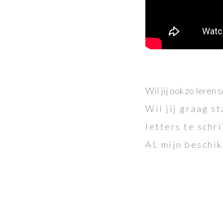
Wil jij ook zo leren 
Wil jij graag s
letters te sch
AL mijn beschi