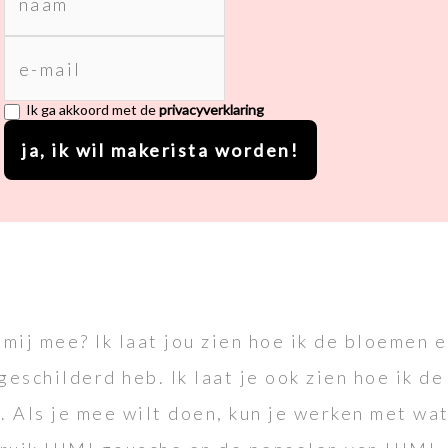
E-mailadres
Ik ga akkoord met de
privacyverklaring
ja, ik wil makerista worden!
t mij mee? Ik laat jou zien hoe ik de bloemen 
eschilderd heb. Ik laat je ook zien hoe ik de
 Als je mee wilt doen, kun je werken met wa