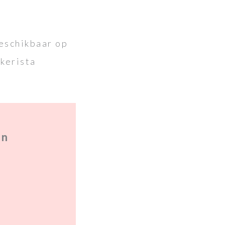
beschikbaar op
akerista
jn