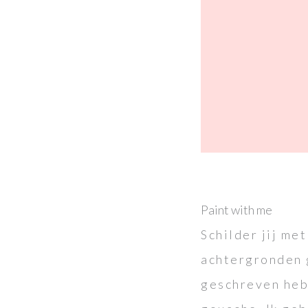
Paint with me
Schilder jij me
achtergronden g
geschreven heb.