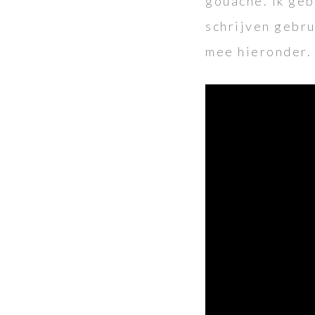
gouache. Ik ge
schrijven gebru
mee hieronder.