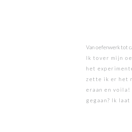
Van oefenwerk tot 
Ik tover mijn o
het experiment
zette ik er het
eraan en voila!
gegaan? Ik laat 