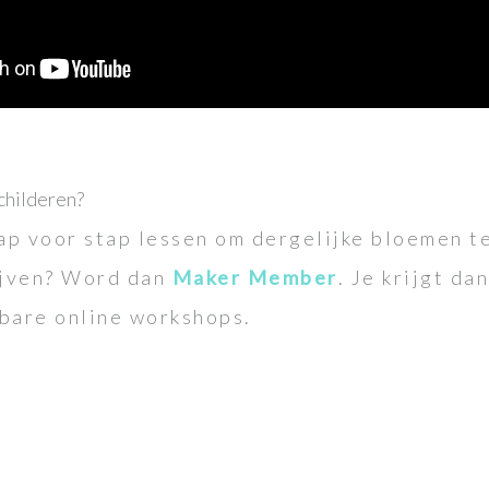
schilderen?
tap voor stap lessen om dergelijke bloemen t
rijven? Word dan
Maker Member
. Je krijgt da
kbare online workshops.