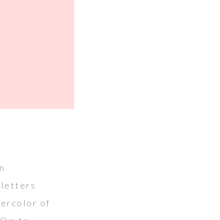
en
 letters
tercolor of