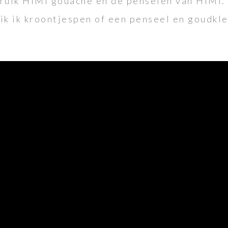
bruik HIMI gouache en de penselen van HIMI.
ik ik kroontjespen of een penseel en goudkleu