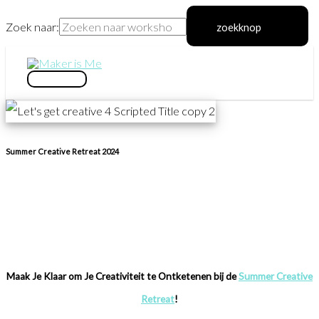
Zoek naar:
zoekknop
Ga
naar
hoofdmenu
de
inhoud
Summer Creative Retreat 2024
Maak Je Klaar om Je Creativiteit te Ontketenen bij de
Summer Creative
Retreat
!