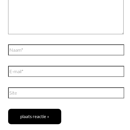
Naam*
E-
mail*
Site