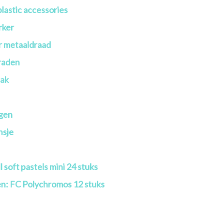
 plastic accessories
rker
r metaaldraad
raden
ak
ngen
nsje
 soft pastels mini 24 stuks
n: FC Polychromos 12 stuks