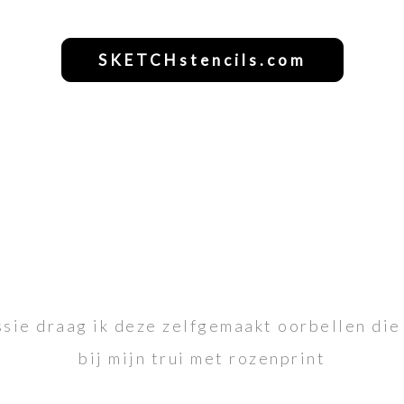
SKETCHstencils.com
essie draag ik deze zelfgemaakt oorbellen die
bij mijn trui met rozenprint