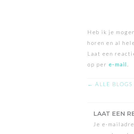
Heb ik je mogen
horen en al hel
Laat een reacti
op per
e-mail
.
← ALLE BLOGS
LAAT EEN R
Je e-mailadre