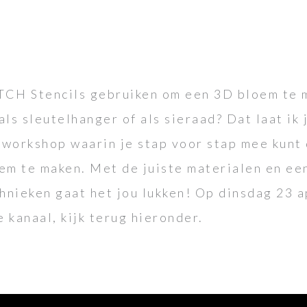
TCH Stencils gebruiken om een 3D bloem te m
als sleutelhanger of als sieraad? Dat laat ik 
e workshop waarin je stap voor stap mee kunt
em te maken. Met de juiste materialen en ee
nieken gaat het jou lukken! Op dinsdag 23 ap
 kanaal, kijk terug hieronder.