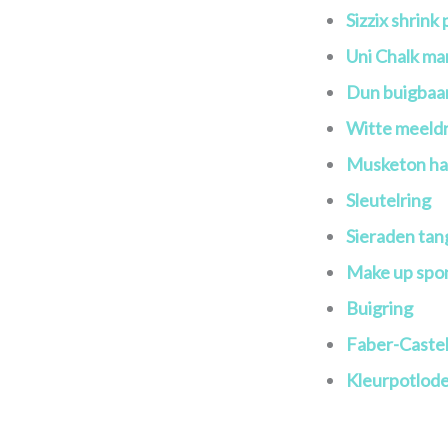
Sizzix shrink
Uni Chalk ma
Dun buigbaa
Witte meeld
Musketon ha
Sleutelring
Sieraden ta
Make up spo
Buigring
Faber-Castell
Kleurpotlode