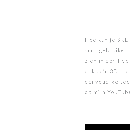
Hoe kun je SKE
kunt gebruiken 
zien in een liv
ook zo’n 3D blo
eenvoudige tech
op mijn YouTube