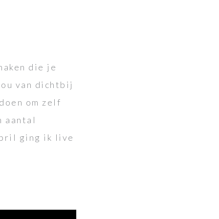
aken die je
jou van dichtbij
 doen om zelf
n aantal
ril ging ik live