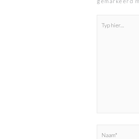
gemarkeerd 
Typ
hier...
Naam*