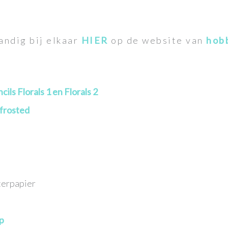
handig bij elkaar
HIER
op de website van
hob
ls Florals 1 en Florals 2
 frosted
terpapier
p