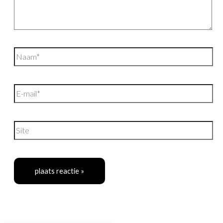
Naam*
E-
mail*
Site