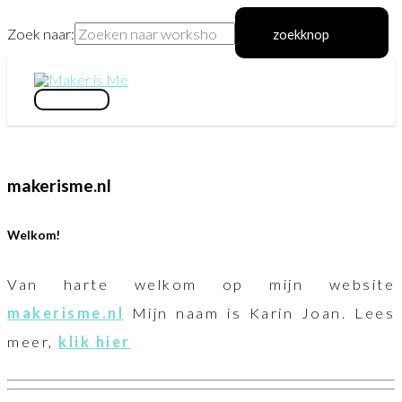
Zoek naar:
zoekknop
Ga
naar
hoofdmenu
de
inhoud
makerisme.nl
Welkom!
Van harte welkom op mijn website
makerisme.nl
Mijn naam is Karin Joan. Lees
meer,
klik hier