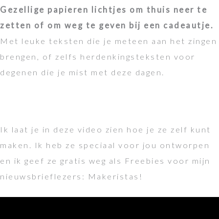
Gezellige papieren lichtjes om thuis neer te
zetten of om weg te geven bij een cadeautje.
Met leuke teksten die je meteen aan het zingen
brengen, of zelfs herdenkingsteksten voor
degenen die je mist met deze dagen.
Ik laat je in deze video zien hoe je ze zelf kunt
maken. Ik heb ze speciaal voor jou ontworpen
en ik geef ze gratis weg als Freebies voor mijn
nieuwsbrieflezers: Makeristas!