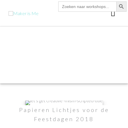
zoekk
Zoek
Ga
naar:
hoo
naar
de
inhoud
Papieren Lichtjes voor de
Feestdagen 2018