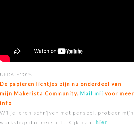
UPDATE 2025
De papieren lichtjes zijn nu onderdeel van
mijn Makerista Community.
Mail mij
voor meer
info
Wil je leren schrijven met penseel, probeer mijn
workshop dan eens uit. Kijk maar
hier