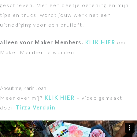
geschreven. Met een beetje oefening en mijn
tips en trucs, wordt jouw werk net een
uitnodiging voor een bruiloft.
alleen voor Maker Members.
KLIK HIER
om
Maker Member te worden
About me, Karin Joan
Meer over mij?
KLIK HIER
– video gemaakt
door
Tirza Verduin