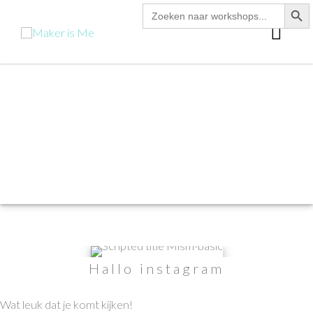
zoekk
Zoek
Ga
naar:
hoo
naar
de
inhoud
Hallo instagram
Wat leuk dat je komt kijken!