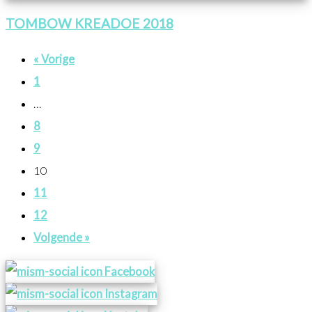
TOMBOW KREADOE 2018
« Vorige
1
…
8
9
10
11
12
Volgende »