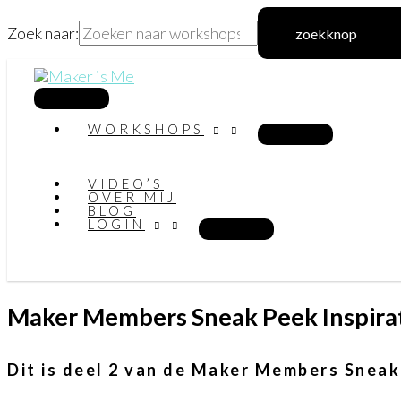
Zoek naar:
zoekknop
Ga
naar
hoofdmenu
WORKSHOPS
de
inhoud
VIDEO’S
OVER MIJ
BLOG
LOGIN
Maker Members Sneak Peek Inspira
Dit is deel 2 van de Maker Members Sneak 